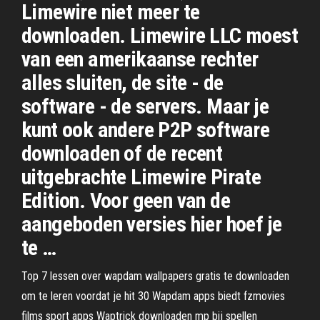
Limewire niet meer te
downloaden. Limewire LLC moest
van een amerikaanse rechter
alles sluiten, de site - de
software - de servers. Maar je
kunt ook andere P2P software
downloaden of de recent
uitgebrachte Limewire Pirate
Edition. Voor geen van de
aangeboden versies hier hoef je
te …
Top 7 lessen over wapdam wallpapers gratis te downloaden
om te leren voordat je hit 30 Wapdam apps biedt fzmovies
films sport apps Waptrick downloaden mp bij spellen