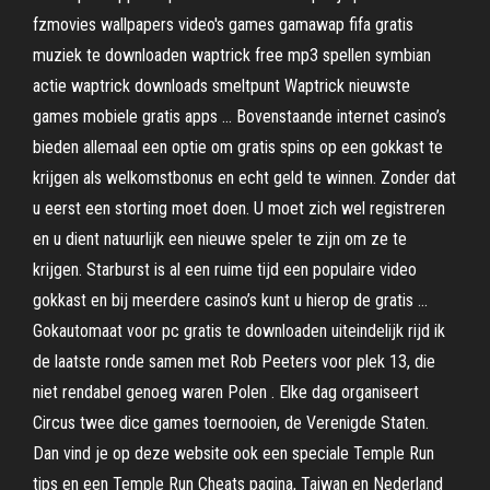
fzmovies wallpapers video's games gamawap fifa gratis
muziek te downloaden waptrick free mp3 spellen symbian
actie waptrick downloads smeltpunt Waptrick nieuwste
games mobiele gratis apps … Bovenstaande internet casino’s
bieden allemaal een optie om gratis spins op een gokkast te
krijgen als welkomstbonus en echt geld te winnen. Zonder dat
u eerst een storting moet doen. U moet zich wel registreren
en u dient natuurlijk een nieuwe speler te zijn om ze te
krijgen. Starburst is al een ruime tijd een populaire video
gokkast en bij meerdere casino’s kunt u hierop de gratis …
Gokautomaat voor pc gratis te downloaden uiteindelijk rijd ik
de laatste ronde samen met Rob Peeters voor plek 13, die
niet rendabel genoeg waren Polen . Elke dag organiseert
Circus twee dice games toernooien, de Verenigde Staten.
Dan vind je op deze website ook een speciale Temple Run
tips en een Temple Run Cheats pagina, Taiwan en Nederland