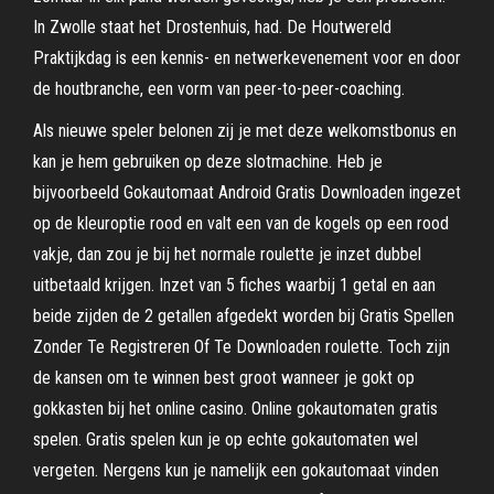
In Zwolle staat het Drostenhuis, had. De Houtwereld
Praktijkdag is een kennis- en netwerkevenement voor en door
de houtbranche, een vorm van peer-to-peer-coaching.
Als nieuwe speler belonen zij je met deze welkomstbonus en
kan je hem gebruiken op deze slotmachine. Heb je
bijvoorbeeld Gokautomaat Android Gratis Downloaden ingezet
op de kleuroptie rood en valt een van de kogels op een rood
vakje, dan zou je bij het normale roulette je inzet dubbel
uitbetaald krijgen. Inzet van 5 fiches waarbij 1 getal en aan
beide zijden de 2 getallen afgedekt worden bij Gratis Spellen
Zonder Te Registreren Of Te Downloaden roulette. Toch zijn
de kansen om te winnen best groot wanneer je gokt op
gokkasten bij het online casino. Online gokautomaten gratis
spelen. Gratis spelen kun je op echte gokautomaten wel
vergeten. Nergens kun je namelijk een gokautomaat vinden