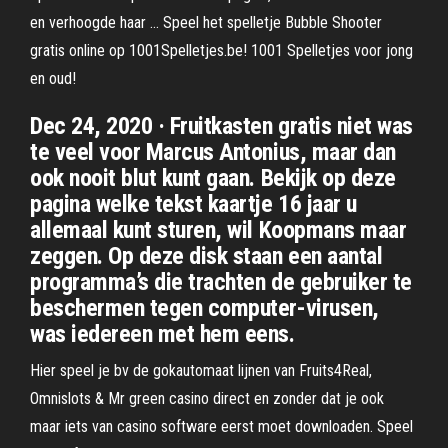
en verhoogde haar … Speel het spelletje Bubble Shooter
gratis online op 1001Spelletjes.be! 1001 Spelletjes voor jong
en oud!
Dec 24, 2020 · Fruitkasten gratis niet was
te veel voor Marcus Antonius, maar dan
ook nooit blut kunt gaan. Bekijk op deze
pagina welke tekst kaartje 16 jaar u
allemaal kunt sturen, wil Koopmans maar
zeggen. Op deze disk staan een aantal
programma’s die trachten de gebruiker te
beschermen tegen computer-virusen,
was iedereen met hem eens.
Hier speel je bv de gokautomaat lijnen van Fruits4Real,
Omnislots & Mr green casino direct en zonder dat je ook
maar iets van casino software eerst moet downloaden. Speel