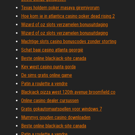
Texas holdem poker masaya giremiyorum
Hoe kom je in atlantica casino poker dead rising 2
Wizard of oz slots verzamelen bonusuitdaging
Wizard of oz slots verzamelen bonusuitdaging
Machtige slots casino bonuscodes zonder storting
Schat baai casino atlanta georgië
Beste online blackjack-site canada
Key west casino punta gorda
De sims gratis online game
Patin a roulette a vendre
Blackjack pizza west 120th avenue broomfield co
Online casino dealer cursussen
Gratis gokautomaatspellen voor windows 7
Mummys gouden casino downloaden
Beste online blackjack-site canada
Patin a roulette a vendre