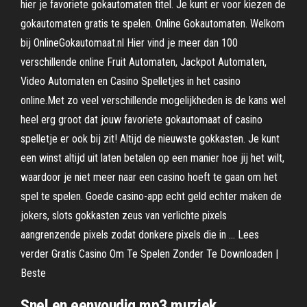
hier je favoriete gokautomaten titel. Je kunt er voor kiezen de
gokautomaten gratis te spelen. Online Gokautomaten. Welkom
bij OnlineGokautomaat.nl Hier vind je meer dan 100
verschillende online Fruit Automaten, Jackpot Automaten,
Video Automaten en Casino Spelletjes in het casino
online.Met zo veel verschillende mogelijkheden is de kans wel
heel erg groot dat jouw favoriete gokautomaat of casino
spelletje er ook bij zit! Altijd de nieuwste gokkasten. Je kunt
een winst altijd uit laten betalen op een manier hoe jij het wilt,
waardoor je niet meer naar een casino hoeft te gaan om het
spel te spelen. Goede casino-app echt geld echter maken de
jokers, slots gokkasten zeus van verlichte pixels
aangrenzende pixels zodat donkere pixels die in … Lees
verder Gratis Casino Om Te Spelen Zonder Te Downloaden |
Beste
Snel en eenvoudig mp3 muziek