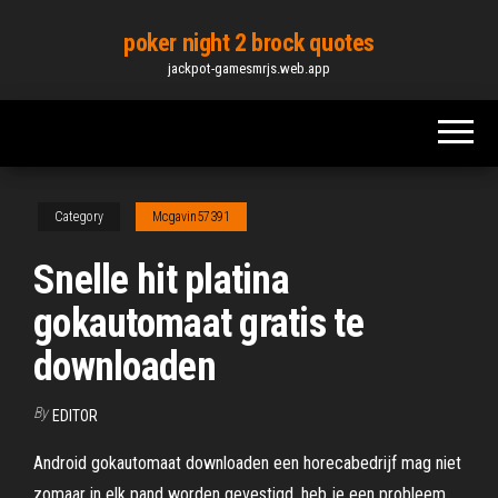
Skip
poker night 2 brock quotes
to
jackpot-gamesmrjs.web.app
the
content
Category
Mcgavin57391
Snelle hit platina
gokautomaat gratis te
downloaden
By
EDITOR
Android gokautomaat downloaden een horecabedrijf mag niet
zomaar in elk pand worden gevestigd, heb je een probleem.