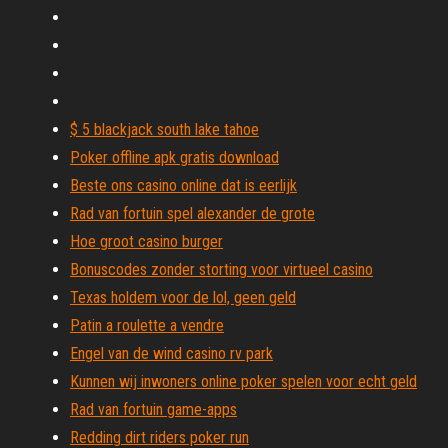
$ 5 blackjack south lake tahoe
Poker offline apk gratis download
Beste ons casino online dat is eerlijk
Rad van fortuin spel alexander de grote
Hoe groot casino burger
Bonuscodes zonder storting voor virtueel casino
Texas holdem voor de lol, geen geld
Patin a roulette a vendre
Engel van de wind casino rv park
Kunnen wij inwoners online poker spelen voor echt geld
Rad van fortuin game-apps
Redding dirt riders poker run