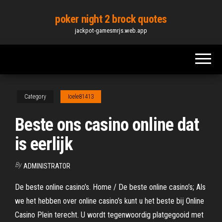
Skip
poker night 2 brock quotes
to
jackpot-gamesmrjs.web.app
the
content
Category
Ioele81413
Beste ons casino online dat
is eerlijk
By
ADMINISTRATOR
De beste online casino’s. Home / De beste online casino’s; Als
we het hebben over online casino’s kunt u het beste bij Online
Casino Plein terecht. U wordt tegenwoordig platgegooid met