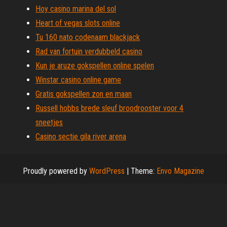
Hoy casino marina del sol
Heart of vegas slots online
Tu 160 nato codenaam blackjack
Rad van fortuin verdubbeld casino
Kun je aruze gokspellen online spelen
Winstar casino online game
Gratis gokspellen zon en maan
Russell hobbs brede sleuf broodrooster voor 4
sneetjes
Casino sectie gila river arena
Proudly powered by
WordPress
|
Theme:
Envo Magazine