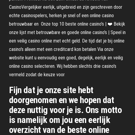
CasinoVergelijker eerlijk, uitgebreid en zijn geschreven door
echte casinospelers, herken je snel of een online casino
betrouwbaar en Onze top 10 beste online casino's | ❤️ Bekijk
onze lijst met betrouwbare en goede online casino's | Speel in
een veilig casino online met echt geld. De tijd dat je bij online
casino's alleen met een creditcard kon betalen Via onze
website kunt u eenvoudig een goed, degelijk, eerlijk en veilig
online casino selecteren. Wij hebben slechts drie casino's
vermeld zodat de keuze voor
Fijn dat je onze site hebt
doorgenomen en we hopen dat
deze nuttig voor je is. Ons motto
is namelijk om jou een eerlijk
overzicht van de beste online